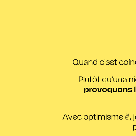
Quand c’est coin
Plutôt qu’une n
provoquons l
Avec optimisme
,
p